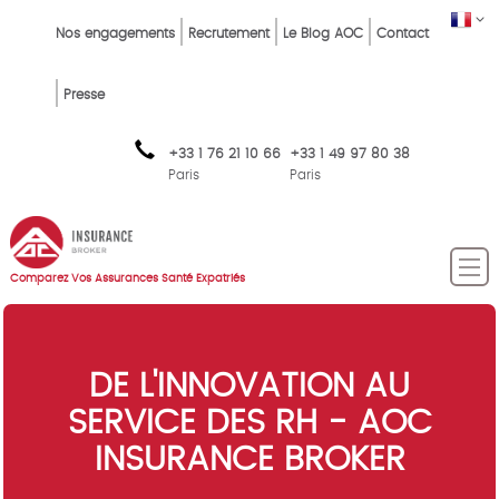
Skip
Top
FR
Nos engagements
Recrutement
Le Blog AOC
Contact
to
Menu
main
content
FR
Presse
+33 1 76 21 10 66
+33 1 49 97 80 38
Paris
Paris
Comparez Vos Assurances Santé Expatriés
DE L'INNOVATION AU
SERVICE DES RH - AOC
INSURANCE BROKER