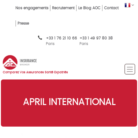
Skip
FR
Top
Nos engagements
Recrutement
Le Blog AOC
Contact
to
main
Menu
content
Presse
FR
+33 1 76 21 10 66
+33 1 49 97 80 38
Paris
Paris
Comparez Vos Assurances Santé Expatriés
APRIL INTERNATIONAL