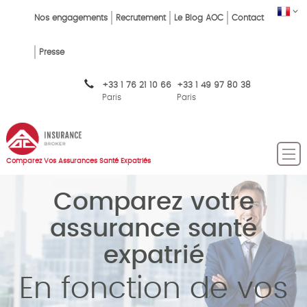
Skip
FR
Top
Nos engagements
Recrutement
Le Blog AOC
Contact
to
main
Menu
content
Presse
FR
+33 1 76 21 10 66
+33 1 49 97 80 38
Paris
Paris
Comparez Vos Assurances Santé Expatriés
Comparez votre
assurance santé
expatrié
En fonction de vos