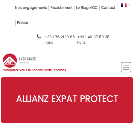
Skip
FR
Top
Nos engagements
Recrutement
Le Blog AOC
Contact
to
main
Menu
content
Presse
FR
+33 1 76 21 10 66
+33 1 49 97 80 38
Paris
Paris
Comparez Vos Assurances Santé Expatriés
ALLIANZ EXPAT PROTECT