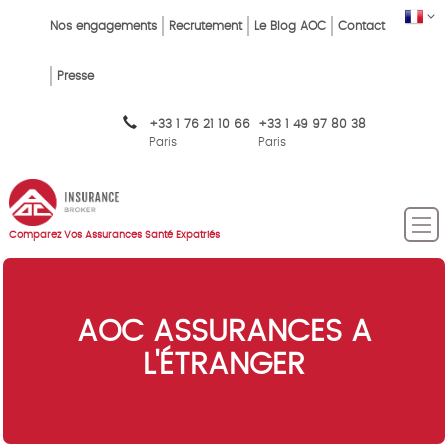
Skip
FR
Top
Nos engagements
Recrutement
Le Blog AOC
Contact
to
main
Menu
content
Presse
FR
+33 1 76 21 10 66
+33 1 49 97 80 38
Paris
Paris
Comparez Vos Assurances Santé Expatriés
AOC ASSURANCES A
L'ÉTRANGER