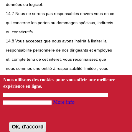
données ou logiciel.
14.7 Nous ne serons pas responsables envers vous en ce
qui concerne les pertes ou dommages spéciaux, indirects
ou consécutifs.
14.8 Vous acceptez que nous avons intérêt à limiter la
responsabilité personnelle de nos dirigeants et employés
et, compte tenu de cet intérêt, vous reconnaissez que
nous sommes une entité à responsabilité limitée ; vous
convenez que vous n'intenterez aucune réclamation
Nous utilisons des cookies pour vous offrir une meilleure
expérience en ligne.
personnelle contre nos dirigeants ou employés
En utilisant notre site Web, vous acceptez notre utilisation des cookies
relativement à toute perte que vous subissez en rapport
More info
conformément à notre politique.
avec le site Web ou ces modalités et conditions (ceci ne
limitera, bien sûr, ni n'exclura la responsabilité de l'entité
elle-même pour les actes et omissions de nos dirigeants
Ok, d'accord