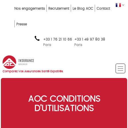
Skip
Top
FR
Nos engagements
Recrutement
Le Blog AOC
Contact
to
Menu
main
content
FR
Presse
+33 1 76 21 10 66
+33 1 49 97 80 38
Paris
Paris
Comparez Vos Assurances Santé Expatriés
AOC CONDITIONS
D’UTILISATIONS