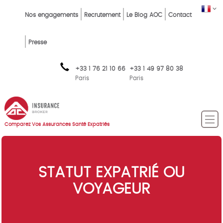
Skip
Top
FR
Nos engagements
Recrutement
Le Blog AOC
Contact
to
Menu
main
content
FR
Presse
+33 1 76 21 10 66
+33 1 49 97 80 38
Paris
Paris
Comparez Vos Assurances Santé Expatriés
STATUT EXPATRIÉ OU
VOYAGEUR