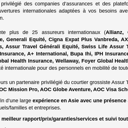
e privilégié des companies d’assurances et des plat
uvertures internationales adaptées à vos besoins ave
n.
te plus de 25 assureurs internationaux (
Allianz,
e, Generali Equité, Cigna Expat Plus Vanbreda, AX
, Assur Travel Générali Equité, Swiss Life Assur 
Insurance, A+ International, Bupa Ihi, IPH Insuranc
obal Health Insurance, Wellaway, Foyer Global Heal
internationale pour des personnels en mobilité de toutes
eurs un partenaire priviliégié du courtier grossiste Assur
AOC Mission Pro, AOC Globe Aventure, AOC Visa Sc
in d’une large
expérience en Asie avec une présence
els/familles et entreprises.
e meilleur rapport/prix/garanties/services et suivi tou