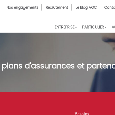
Top
Nos engagements
Recrutement
Le Blog AOC
Conta
Menu
FR
ENTREPRISE
PARTICULIER
V
 plans d'assurances et partena
Besoins