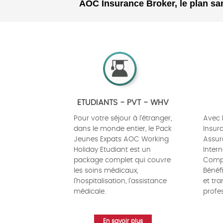
AOC Insurance Broker, le plan san
ETUDIANTS - PVT - WHV
Pour votre séjour à l’étranger,
Avec 
dans le monde entier, le Pack
Insur
Jeunes Expats AOC Working
Assur
Holiday Etudiant est un
Inter
package complet qui couvre
Compa
les soins médicaux,
Bénéfi
l’hospitalisation, l’assistance
et tr
médicale.
profes
En savoir plus