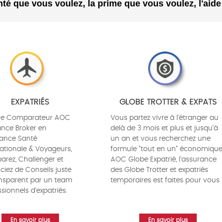
té que vous voulez, la prime que vous voulez, l'aid
EXPATRIÉS
GLOBE TROTTER & EXPATS
le Comparateur AOC
Vous partez vivre à l'étranger au
ance Broker en
delà de 3 mois et plus et jusqu'à
ance Santé
un an et vous recherchez une
nationale & Voyageurs,
formule "tout en un" économique
rez, Challenger et
AOC Globe Expatrié, l'assurance
ciez de Conseils juste
des Globe Trotter et expatriés
ansparent par un team
temporaires est faites pour vous
sionnels d'expatriés.
En savoir plus
En savoir plus