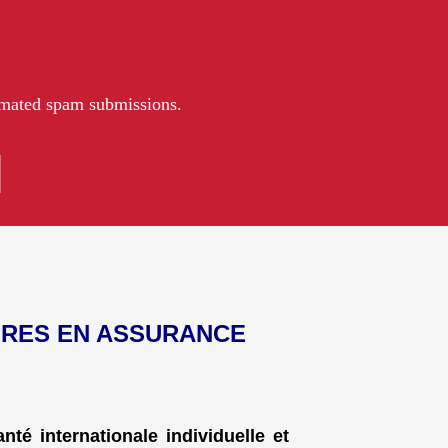
tomated spam submissions.
IRES EN ASSURANCE
té internationale individuelle et