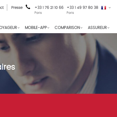
ct
Presse
+33 1 76 21 10 66
+33 1 49 97 80 38
FR
Paris
Paris
OYAGEUR
MOBILE-APP
COMPARISON
ASSUREUR
ires