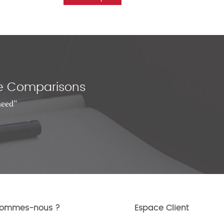
nce Comparisons
need"
sommes-nous ?
Espace Client