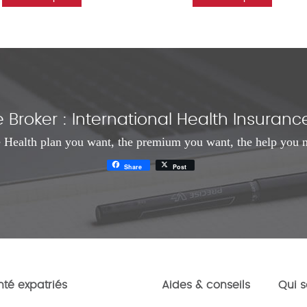
Broker : International Health Insura
 Health plan you want, the premium you want, the help you 
Share
Post
té expatriés
Aides & conseils
Qui 