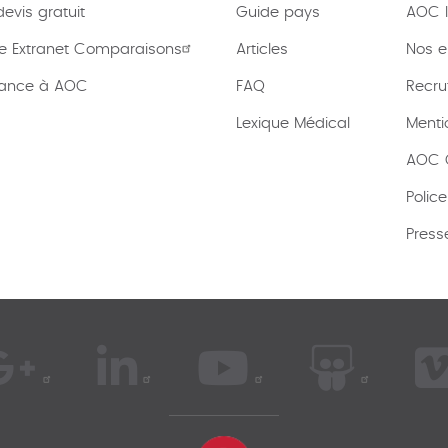
vis gratuit
Guide pays
AOC I
e Extranet Comparaisons
Articles
Nos 
rance à AOC
FAQ
Recru
Lexique
Médical
Menti
AOC C
Polic
Press