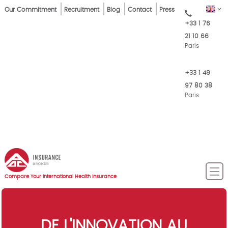
Skip
Top
EN
Our Commitment
Recruitment
Blog
Contact
Press
to
+33 1 76
Menu
main
21 10 66
content
Paris
+33 1 49
97 80 38
Paris
Compare Your International Health Insurance
DE L'INNOVATION AU