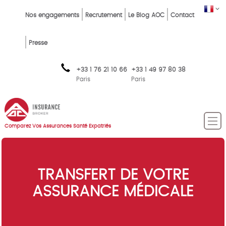
Skip
Top
FR
Nos engagements
Recrutement
Le Blog AOC
Contact
to
Menu
main
content
FR
Presse
+33 1 76 21 10 66
+33 1 49 97 80 38
Paris
Paris
Comparez Vos Assurances Santé Expatriés
TRANSFERT DE VOTRE
ASSURANCE MÉDICALE