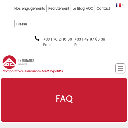
Skip
Top
FR
Nos engagements
Recrutement
Le Blog AOC
Contact
to
Menu
main
content
FR
Presse
+33 1 76 21 10 66
+33 1 49 97 80 38
Paris
Paris
Comparez Vos Assurances Santé Expatriés
FAQ