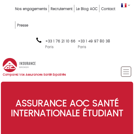
Skip
Top
FR
Nos engagements
Recrutement
Le Blog AOC
Contact
to
Menu
main
content
FR
Presse
+33 1 76 21 10 66
+33 1 49 97 80 38
Paris
Paris
Comparez Vos Assurances Santé Expatriés
ASSURANCE AOC SANTÉ
INTERNATIONALE ÉTUDIANT