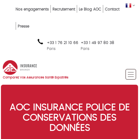
Skip
Top
FR
Nos engagements
Recrutement
Le Blog AOC
Contact
to
Menu
main
content
FR
Presse
+33 1 76 21 10 66
+33 1 49 97 80 38
Paris
Paris
Comparez Vos Assurances Santé Expatriés
AOC INSURANCE POLICE DE
CONSERVATIONS DES
DONNÉES