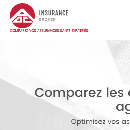
Skip
to
main
content
COMPAREZ VOS ASSURANCES SANTÉ EXPATRIÉS
Main
navigation
FR
Comparez les 
ag
Optimisez vos ass