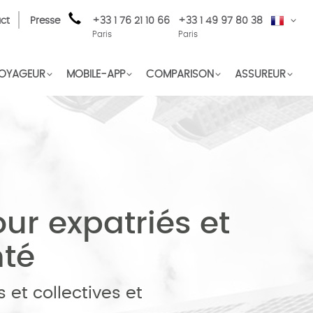
ct
Presse
+33 1 76 21 10 66
+33 1 49 97 80 38
FR
Paris
Paris
OYAGEUR
MOBILE-APP
COMPARISON
ASSUREUR
r expatriés et
nté
 et collectives et