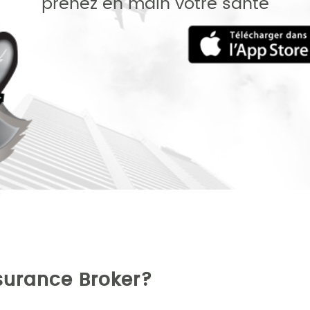
prenez en main votre santé
nsurance Broker?