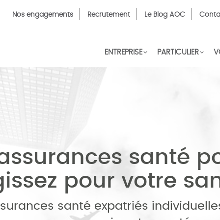
Top
Nos engagements
Recrutement
Le Blog AOC
Conta
Menu
FR
ENTREPRISE
PARTICULIER
V
assurances santé pou
issez pour votre sa
urances santé expatriés individuelles