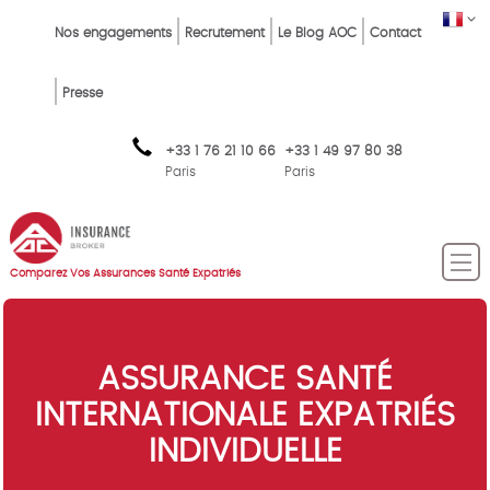
Skip
Top
FR
Nos engagements
Recrutement
Le Blog AOC
Contact
to
Menu
main
content
FR
Presse
+33 1 76 21 10 66
+33 1 49 97 80 38
Paris
Paris
Comparez Vos Assurances Santé Expatriés
ASSURANCE SANTÉ
INTERNATIONALE EXPATRIÉS
INDIVIDUELLE