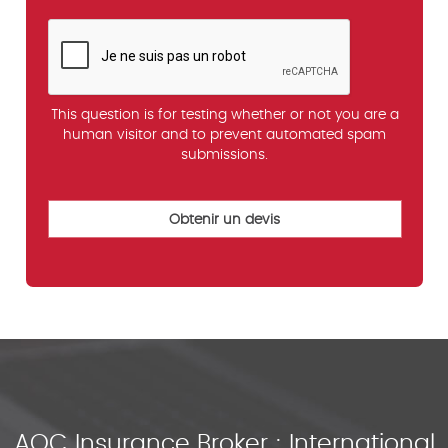
This question is for testing whether or not you are a
human visitor and to prevent automated spam
submissions.
AOC Insurance Broker : International