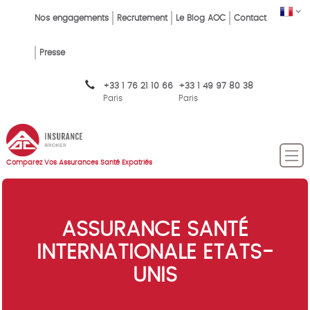
Skip
FR
Top
Nos engagements
Recrutement
Le Blog AOC
Contact
to
main
Menu
content
Presse
FR
+33 1 76 21 10 66
+33 1 49 97 80 38
Paris
Paris
Comparez Vos Assurances Santé Expatriés
ASSURANCE SANTÉ
INTERNATIONALE ETATS-
UNIS