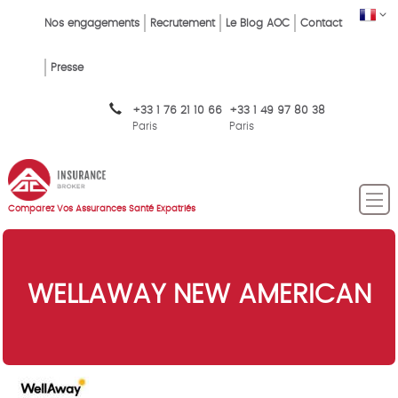
Skip
FR
Top
Nos engagements
Recrutement
Le Blog AOC
Contact
to
main
Menu
content
Presse
FR
+33 1 76 21 10 66
+33 1 49 97 80 38
Paris
Paris
Comparez Vos Assurances Santé Expatriés
WELLAWAY NEW AMERICAN