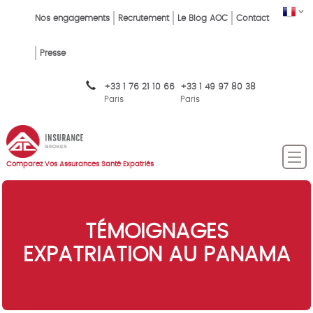
Skip
FR
Top
Nos engagements
Recrutement
Le Blog AOC
Contact
to
main
Menu
content
Presse
FR
+33 1 76 21 10 66
+33 1 49 97 80 38
Paris
Paris
Comparez Vos Assurances Santé Expatriés
TÉMOIGNAGES
EXPATRIATION AU PANAMA