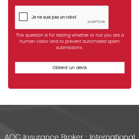
This question is for testing whether or not you are a
human visitor and to prevent automated spam
submissions.
AOC Insurance Broker : International