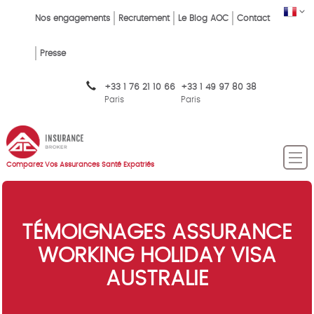
Skip
FR
Top
Nos engagements
Recrutement
Le Blog AOC
Contact
to
main
Menu
content
Presse
FR
+33 1 76 21 10 66
+33 1 49 97 80 38
Paris
Paris
Comparez Vos Assurances Santé Expatriés
TÉMOIGNAGES ASSURANCE
WORKING HOLIDAY VISA
AUSTRALIE