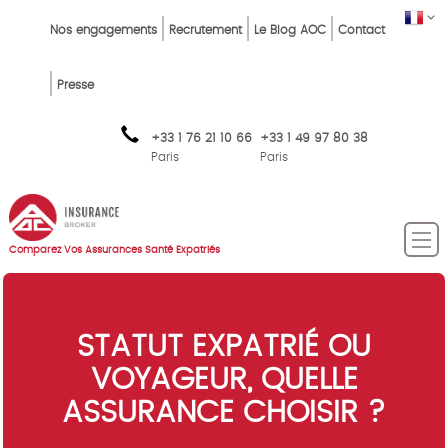
Skip
Top
FR
Nos engagements
Recrutement
Le Blog AOC
Contact
to
Menu
main
content
FR
Presse
+33 1 76 21 10 66
+33 1 49 97 80 38
Paris
Paris
Comparez Vos Assurances Santé Expatriés
STATUT EXPATRIÉ OU
VOYAGEUR, QUELLE
ASSURANCE CHOISIR ?