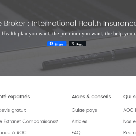
Broker : International Health Insura
 Health plan you want, the premium you want, the help you 
Share
Post
té expatriés
Aides & conseils
Qui 
vis gratuit
Guide pays
AOC I
e Extranet Comparaisons
Articles
Nos 
rance à AOC
FAQ
Recru