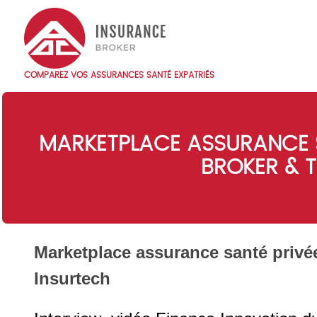
Skip
to
main
content
COMPAREZ VOS ASSURANCES SANTÉ EXPATRIÉS
Main
navigation
FR
MARKETPLACE ASSURANCE S
BROKER & T
Marketplace assurance santé privé
Insurtech