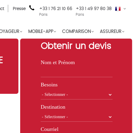
ct
Presse
+33 1 76 21 10 66
+33 1 49 97 80 38
FR
Paris
Paris
OYAGEUR
MOBILE-APP
COMPARISON
ASSUREUR
Obtenir un devis
E
Nom et Prénom
Besoins
Destination
Courriel