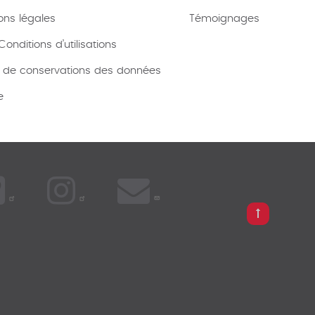
ons légales
Témoignages
onditions d’utilisations
e de conservations des données
e