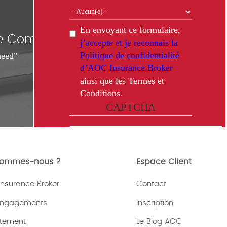
En envoyant ce formulaire,
nce Comparisons
j’accepte et je reconnais la
Politique de confidentialité
need"
d’AOC Insurance Broker
ainsi que les Termes et
Conditions.
CAPTCHA
sommes-nous ?
Espace Client
This question is for testing
nsurance Broker
Contact
whether or not you are a human
visitor and to prevent automated
engagements
Inscription
spam submissions.
tement
Le Blog AOC