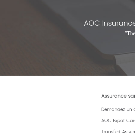
AOC Insurance 
"The
Assurance san
Demandez un de
AOC Expat Car
Transfert Assu