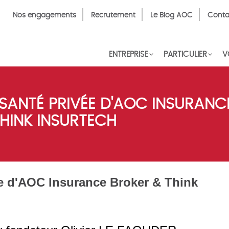
Top
Nos engagements
Recrutement
Le Blog AOC
Conta
Menu
FR
ENTREPRISE
PARTICULIER
V
ANTÉ PRIVÉE D'AOC INSURANC
HINK INSURTECH
e d'AOC Insurance Broker & Think