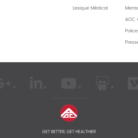
Lexique
Médical
Menti
AOC C
Polic
Press
GET BETTER, GET HEALTHIER