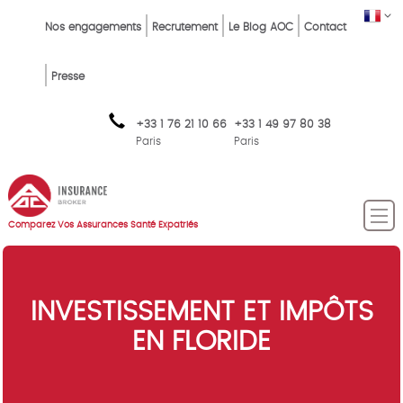
Skip
Top
FR
Nos engagements
Recrutement
Le Blog AOC
Contact
to
Menu
main
content
FR
Presse
+33 1 76 21 10 66
+33 1 49 97 80 38
Paris
Paris
Comparez Vos Assurances Santé Expatriés
INVESTISSEMENT ET IMPÔTS
EN FLORIDE