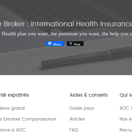
Broker : International Health Insura
 Health plan you want, the premium you want, the help you 
Share
Post
té expatriés
Aides & conseils
Qui 
vis gratuit
Guide pays
AOC I
e Extranet Comparaisons
Articles
Nos 
rance à AOC
FAQ
Recru