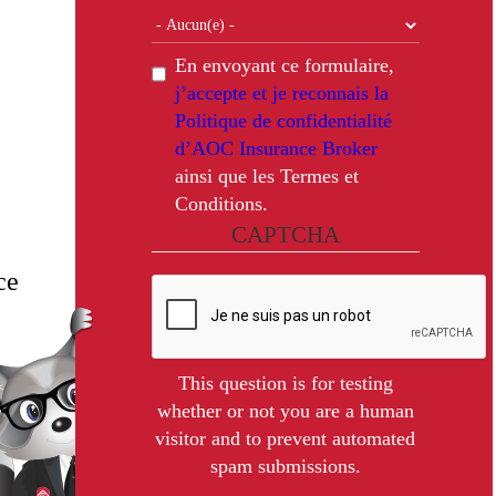
En envoyant ce formulaire,
j’accepte et je reconnais la
Politique de confidentialité
d’AOC Insurance Broker
ainsi que les Termes et
Conditions.
CAPTCHA
ce
This question is for testing
whether or not you are a human
visitor and to prevent automated
spam submissions.