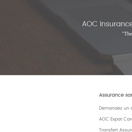
AOC Insurance 
"The
Assurance san
Demandez un de
AOC Expat Car
Transfert Assu