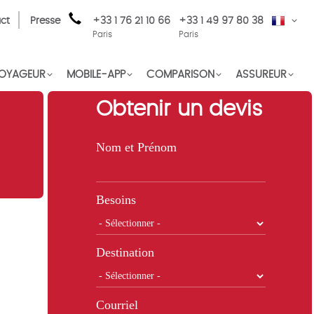
ct
Presse
+33 1 76 21 10 66
+33 1 49 97 80 38
FR
Paris
Paris
OYAGEUR
MOBILE-APP
COMPARISON
ASSUREUR
Obtenir un devis
Nom et Prénom
Besoins
Destination
Courriel