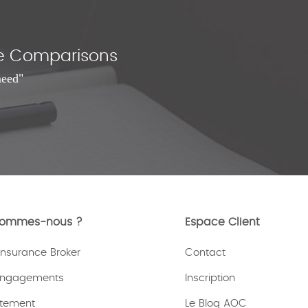
nce Comparisons
need"
sommes-nous ?
Espace Client
nsurance Broker
Contact
engagements
Inscription
tement
Le Blog AOC