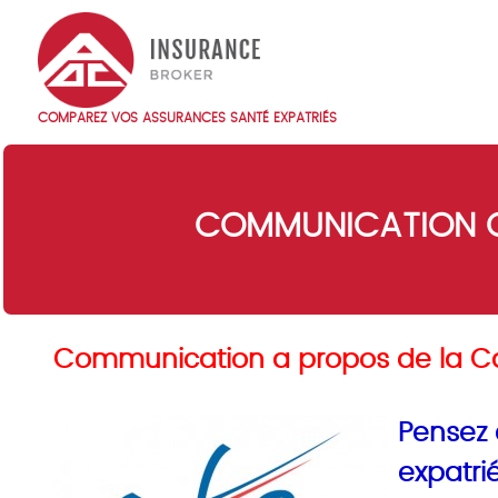
Skip
to
main
content
COMPAREZ VOS ASSURANCES SANTÉ EXPATRIÉS
Main
navigation
FR
COMMUNICATION CF
Communication a propos de la Cai
Pensez 
expatri