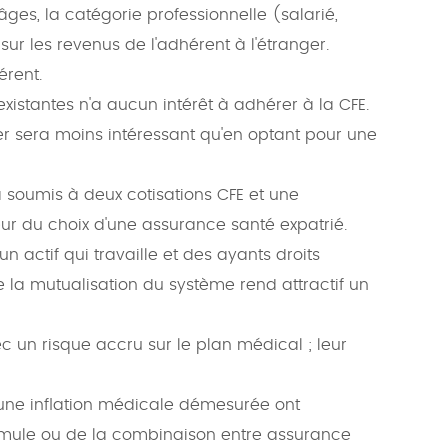
âges, la catégorie professionnelle (salarié,
 sur les revenus de l'adhérent à l'étranger.
érent.
xistantes n'a aucun intérêt à adhérer à la CFE.
ger sera moins intéressant qu'en optant pour une
a soumis à deux cotisations CFE et une
eur du choix d'une assurance santé expatrié.
n actif qui travaille et des ayants droits
e la mutualisation du système rend attractif un
 un risque accru sur le plan médical ; leur
une inflation médicale démesurée ont
rmule ou de la combinaison entre assurance