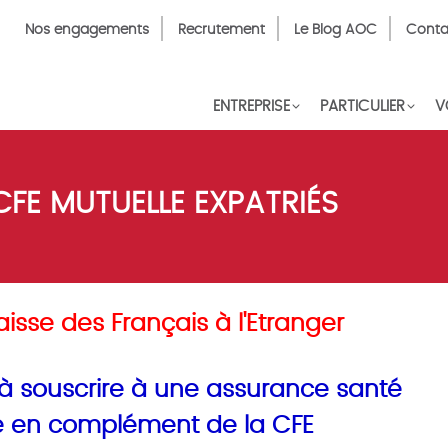
Top
Nos engagements
Recrutement
Le Blog AOC
Conta
Menu
FR
ENTREPRISE
PARTICULIER
V
E MUTUELLE EXPATRIÉS
sse des Français à l'Etranger
à souscrire à une assurance santé
é en complément de la CFE