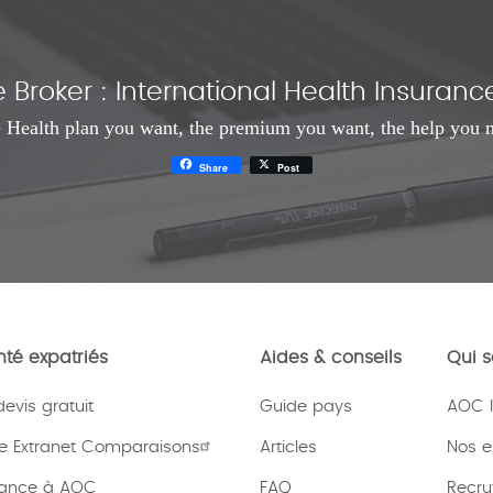
Broker : International Health Insura
 Health plan you want, the premium you want, the help you 
Share
Post
té expatriés
Aides & conseils
Qui 
vis gratuit
Guide pays
AOC I
e Extranet Comparaisons
Articles
Nos 
rance à AOC
FAQ
Recru