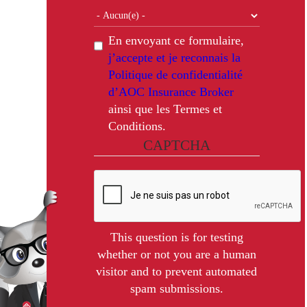
En envoyant ce formulaire,
j’accepte et je reconnais la
Politique de confidentialité
d’AOC Insurance Broker
ainsi que les Termes et
Conditions.
CAPTCHA
This question is for testing
whether or not you are a human
visitor and to prevent automated
spam submissions.