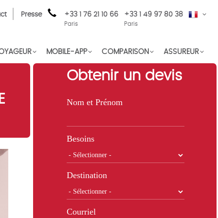
ct
Presse
+33 1 76 21 10 66
+33 1 49 97 80 38
FR
Paris
Paris
OYAGEUR
MOBILE-APP
COMPARISON
ASSUREUR
Obtenir un devis
E
Nom et Prénom
Besoins
Destination
Courriel