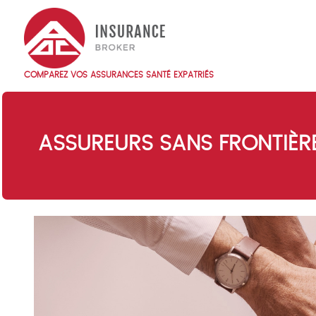
Skip
to
main
content
COMPAREZ VOS ASSURANCES SANTÉ EXPATRIÉS
Main
navigation
FR
ASSUREURS SANS FRONTIÈRE