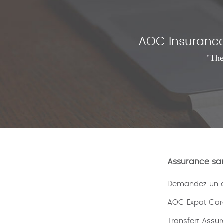
AOC Insurance 
"The
Assurance san
Demandez un de
AOC Expat Car
Transfert Assu