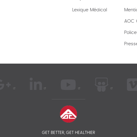
Lexique
Médical
Menti
AOC C
Polic
Press
GET BETTER, GET HEALTHIER