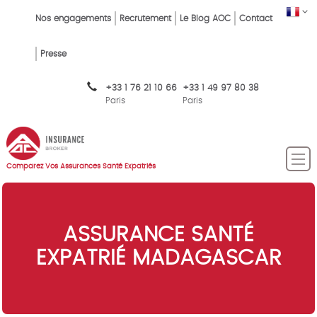
Skip
FR
Top
Nos engagements
Recrutement
Le Blog AOC
Contact
to
main
Menu
content
Presse
FR
+33 1 76 21 10 66
+33 1 49 97 80 38
Paris
Paris
Comparez Vos Assurances Santé Expatriés
ASSURANCE SANTÉ
EXPATRIÉ MADAGASCAR