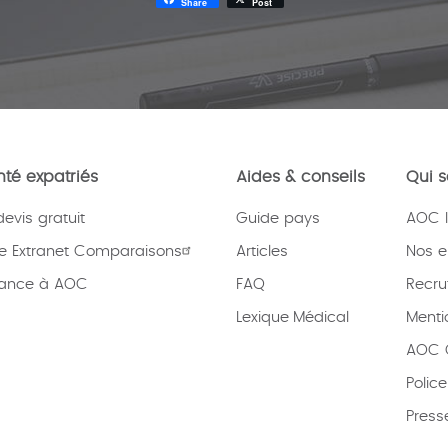
Share
Post
té expatriés
Aides & conseils
Qui 
vis gratuit
Guide pays
AOC I
e Extranet Comparaisons
Articles
Nos 
rance à AOC
FAQ
Recru
Lexique
Médical
Menti
AOC C
Polic
Press