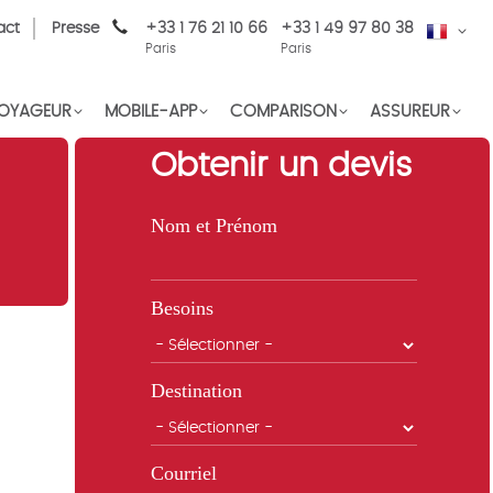
act
Presse
+33 1 76 21 10 66
+33 1 49 97 80 38
FR
Paris
Paris
OYAGEUR
MOBILE-APP
COMPARISON
ASSUREUR
Obtenir un devis
Nom et Prénom
Besoins
Destination
Courriel