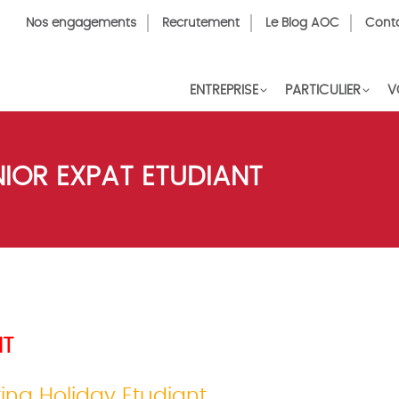
Top
Nos engagements
Recrutement
Le Blog AOC
Cont
Menu
FR
ENTREPRISE
PARTICULIER
V
IOR EXPAT ETUDIANT
NT
ng Holiday Etudiant