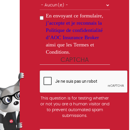
En envoyant ce formulaire,
j’accepte et je reconnais la
Politique de confidentialité
d’AOC Insurance Broker
ainsi que les Termes et
Conditions.
CAPTCHA
This question is for testing whether
or not you are a human visitor and
to prevent automated spam
submissions.