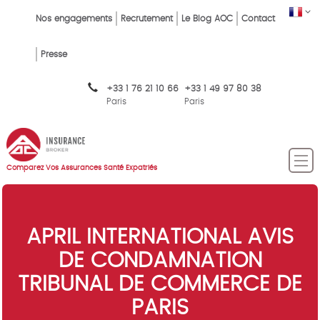
Skip
FR
Top
Nos engagements
Recrutement
Le Blog AOC
Contact
to
main
Menu
content
Presse
FR
+33 1 76 21 10 66
+33 1 49 97 80 38
Paris
Paris
Comparez Vos Assurances Santé Expatriés
APRIL INTERNATIONAL AVIS
DE CONDAMNATION
TRIBUNAL DE COMMERCE DE
PARIS