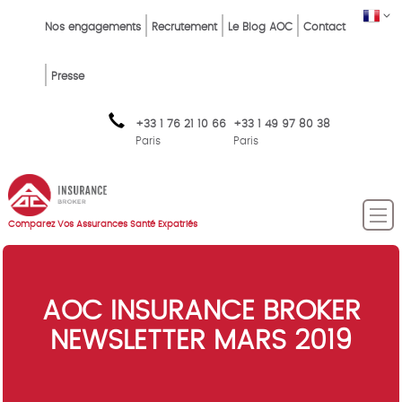
Skip
Top
FR
Nos engagements
Recrutement
Le Blog AOC
Contact
to
Menu
main
content
FR
Presse
+33 1 76 21 10 66
+33 1 49 97 80 38
Paris
Paris
Comparez Vos Assurances Santé Expatriés
AOC INSURANCE BROKER
NEWSLETTER MARS 2019