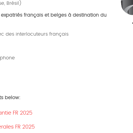
e, Brésil)
 expatriés français et belges à destination du
c des interlocuteurs français
léphone
ts below:
antie FR 2025
érales FR 2025