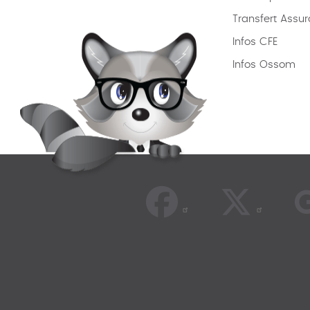
Transfert Assu
Infos CFE
Infos Ossom