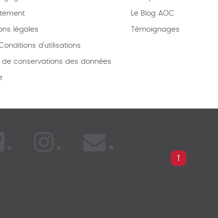
tement
Le Blog AOC
ons légales
Témoignages
onditions d’utilisations
e de conservations des données
e