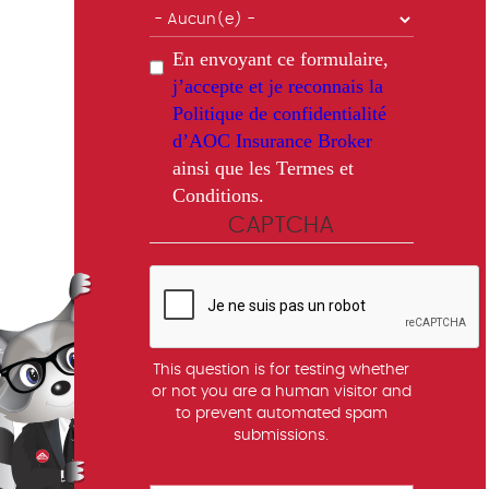
En envoyant ce formulaire,
j’accepte et je reconnais la
Politique de confidentialité
d’AOC Insurance Broker
ainsi que les Termes et
Conditions.
CAPTCHA
This question is for testing whether
or not you are a human visitor and
to prevent automated spam
submissions.