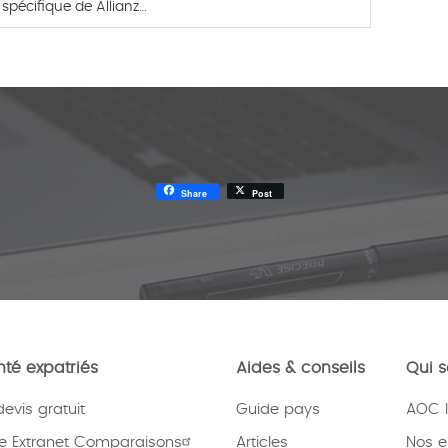
spécifique de Allianz…
Share
Post
té expatriés
Aides & conseils
Qui 
vis gratuit
Guide pays
AOC I
e Extranet Comparaisons
Articles
Nos 