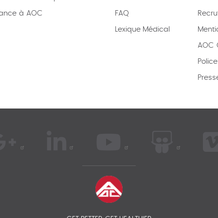
rance à AOC
FAQ
Recru
Lexique
Médical
Menti
AOC C
Polic
Press