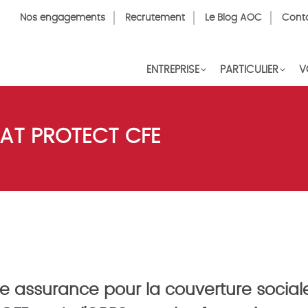
Top
Nos engagements
Recrutement
Le Blog AOC
Cont
Menu
FR
ENTREPRISE
PARTICULIER
V
PAT PROTECT CFE
e assurance pour la couverture social