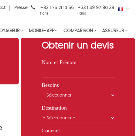
act
Presse
+33 1 76 21 10 66
+33 1 49 97 80 38
FR
Paris
Paris
OYAGEUR
MOBILE-APP
COMPARISON
ASSUREUR
Obtenir un devis
Nom et Prénom
Besoins
Destination
e
Courriel