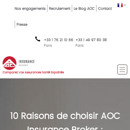
Skip
Top
FR
Nos engagements
Recrutement
Le Blog AOC
Contact
to
Menu
main
content
FR
Presse
+33 1 76 21 10 66
+33 1 49 97 80 38
Paris
Paris
Comparez Vos Assurances Santé Expatriés
10 Raisons de choisir AOC