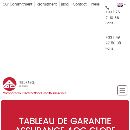
Skip
Our Commitment
Recruitment
Blog
Contact
Press
EN
Top
to
+33 1 76
main
Menu
21 10 66
content
Paris
+33 1 49
97 80 38
Paris
Compare Your International Health Insurance
TABLEAU DE GARANTIE