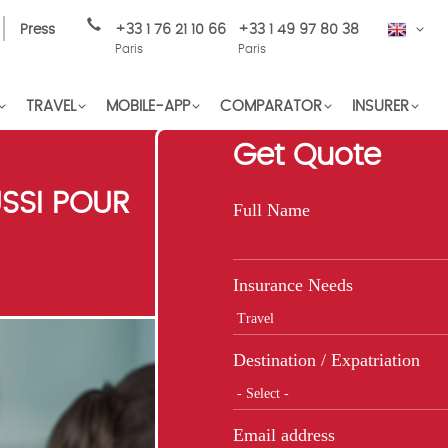
Press
+33 1 76 21 10 66
+33 1 49 97 80 38
EN
Paris
Paris
TRAVEL
MOBILE-APP
COMPARATOR
INSURER
Get Quote
SSI POUR
Full Name
Insurance Needs
Destination / Expatriation
Email address