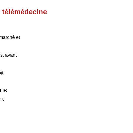
t télémédecine
e marché et
is, avant
it
 IB
ès