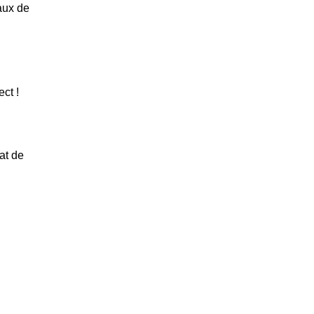
aux de
ct !
at de