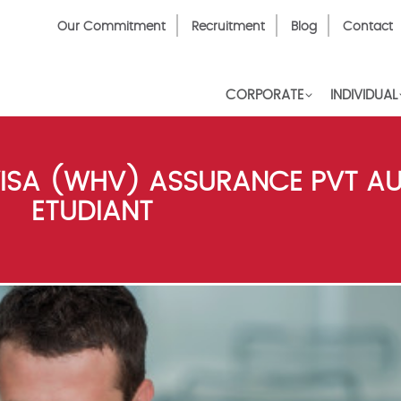
Top
Our Commitment
Recruitment
Blog
Contact
Menu
CORPORATE
INDIVIDUAL
ISA (WHV) ASSURANCE PVT AU
ETUDIANT