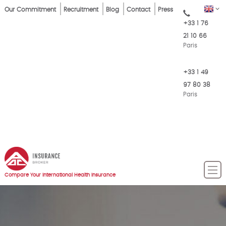
Skip
Top
EN
Our Commitment
Recruitment
Blog
Contact
Press
to
+33 1 76
Menu
main
21 10 66
content
Paris
+33 1 49
97 80 38
Paris
Compare Your International Health Insurance