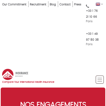
Skip
Top
EN
Our Commitment
Recruitment
Blog
Contact
Press
to
+33 1 76
Menu
main
21 10 66
content
Paris
+33 1 49
97 80 38
Paris
Compare Your International Health Insurance
NOS ENGAGEMENTS