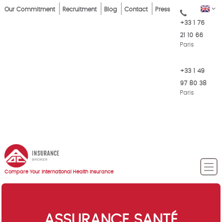
Skip
Top
EN
Our Commitment
Recruitment
Blog
Contact
Press
to
+33 1 76
Menu
main
21 10 66
content
Paris
+33 1 49
97 80 38
Paris
Compare Your International Health Insurance
ASSURANCE SANTÉ